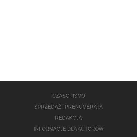
CZASOPISMO
SPRZEDAŻ I PRENUMERATA
REDAKCJA
INFORMACJE DLA AUTORÓW