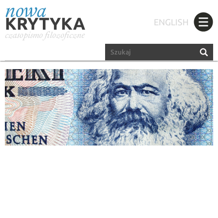
nowa
KRYTYKA
ENGLISH
czasopismo filozoficzne